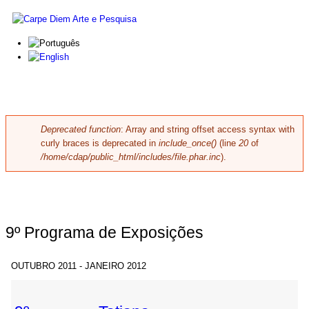
Skip to main content
Carpe
Diem
Arte e
Pesquisa
Deprecated function
: Array and string offset access syntax with
Error message
curly braces is deprecated in
include_once()
(line
20
of
/home/cdap/public_html/includes/file.phar.inc
).
9º Programa de Exposições
OUTUBRO 2011 - JANEIRO 2012