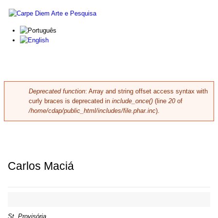
Skip to main content
Carpe
Diem
Arte e
Pesquisa
Deprecated function
: Array and string offset access syntax with
Error message
curly braces is deprecated in
include_once()
(line
20
of
/home/cdap/public_html/includes/file.phar.inc
).
Carlos Maciá
St. Provisória