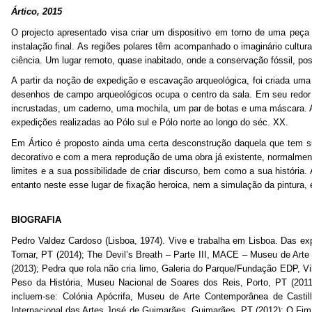
Ártico, 2015
O projecto apresentado visa criar um dispositivo em torno de uma peça
instalação final. As regiões polares têm acompanhado o imaginário cultur
ciência. Um lugar remoto, quase inabitado, onde a conservação fóssil, p
A partir da noção de expedição e escavação arqueológica, foi criada um
desenhos de campo arqueológicos ocupa o centro da sala. Em seu redor
incrustadas, um caderno, uma mochila, um par de botas e uma máscara. 
expedições realizadas ao Pólo sul e Pólo norte ao longo do séc. XX.
Em Ártico é proposto ainda uma certa desconstrução daquela que tem si
decorativo e com a mera reprodução de uma obra já existente, normalmen
limites e a sua possibilidade de criar discurso, bem como a sua históri
entanto neste esse lugar de fixação heroica, nem a simulação da pintura,
BIOGRAFIA
Pedro Valdez Cardoso (Lisboa, 1974). Vive e trabalha em Lisboa. Das exp
Tomar, PT (2014); The Devil’s Breath – Parte III, MACE – Museu de Arte
(2013); Pedra que rola não cria limo, Galeria do Parque/Fundação EDP, 
Peso da História, Museu Nacional de Soares dos Reis, Porto, PT (2011
incluem-se: Colónia Apócrifa, Museu de Arte Contemporânea de Casti
Internacional das Artes José de Guimarães, Guimarães, PT (2012); O Fim