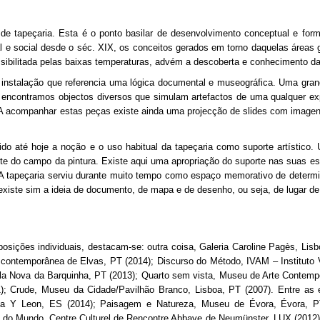
 de tapeçaria. Esta é o ponto basilar de desenvolvimento conceptual e for
al e social desde o séc. XIX, os conceitos gerados em torno daquelas áreas 
ossibilitada pelas baixas temperaturas, advém a descoberta e conhecimento 
a instalação que referencia uma lógica documental e museográfica. Uma gra
 encontramos objectos diversos que simulam artefactos de uma qualquer e
A acompanhar estas peças existe ainda uma projecção de slides com imagens
do até hoje a noção e o uso habitual da tapeçaria como suporte artístic
te do campo da pintura. Existe aqui uma apropriação do suporte nas suas es
a. A tapeçaria serviu durante muito tempo como espaço memorativo de determi
 existe sim a ideia de documento, de mapa e de desenho, ou seja, de lugar d
osições individuais, destacam-se: outra coisa, Galeria Caroline Pagès, Lisb
 contemporânea de Elvas, PT (2014); Discurso do Método, IVAM – Instituto 
Vila Nova da Barquinha, PT (2013); Quarto sem vista, Museu de Arte Contemp
); Crude, Museu da Cidade/Pavilhão Branco, Lisboa, PT (2007). Entre as e
lla Y Leon, ES (2014); Paisagem e Natureza, Museu de Évora, Évora, PT
 do Mundo, Centre Culturel de Rencontre Abbaye de Neumünster, LUX (2012); 