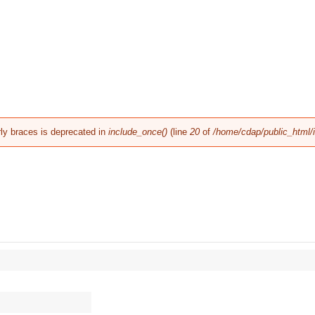
rly braces is deprecated in
include_once()
(line
20
of
/home/cdap/public_html/in