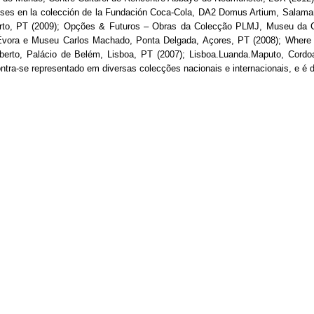
es en la colección de la Fundación Coca-Cola, DA2 Domus Artium, Salama
to, PT (2009); Opções & Futuros – Obras da Colecção PLMJ, Museu da Cid
, Évora e Museu Carlos Machado, Ponta Delgada, Açores, PT (2008); Wher
Aberto, Palácio de Belém, Lisboa, PT (2007); Lisboa.Luanda.Maputo, Cordoa
ra-se representado em diversas colecções nacionais e internacionais, e é de