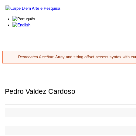
Skip to main content
Carpe
Diem
Arte e
Pesquisa
Deprecated function
: Array and string offset access syntax with cu
Error message
Pedro Valdez Cardoso