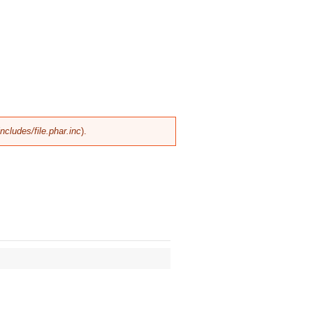
cludes/file.phar.inc
).