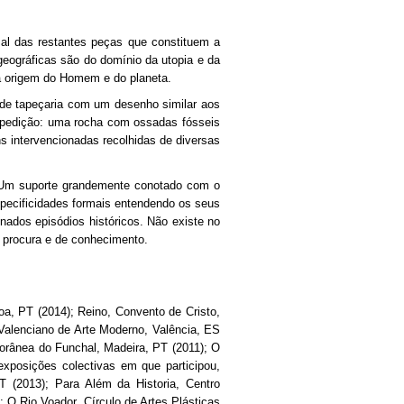
mal das restantes peças que constituem a
geográficas são do domínio da utopia e da
da origem do Homem e do planeta.
nde tapeçaria com um desenho similar aos
xpedição: uma rocha com ossadas fósseis
 intervencionadas recolhidas de diversas
o. Um suporte grandemente conotado com o
pecificidades formais entendendo os seus
nados episódios históricos. Não existe no
e procura e de conhecimento.
oa, PT (2014); Reino, Convento de Cristo,
Valenciano de Arte Moderno, Valência, ES
orânea do Funchal, Madeira, PT (2011); O
xposições colectivas em que participou,
 (2013); Para Além da Historia, Centro
O Rio Voador, Círculo de Artes Plásticas