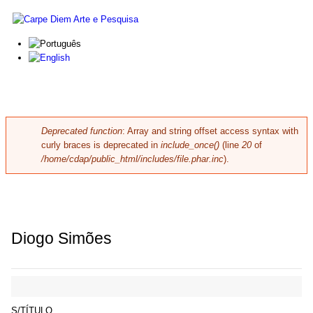
Skip to main content
Carpe
Diem
Arte e
Pesquisa
Deprecated function
: Array and string offset access syntax with
Error message
curly braces is deprecated in
include_once()
(line
20
of
/home/cdap/public_html/includes/file.phar.inc
).
Diogo Simões
S/TÍTULO