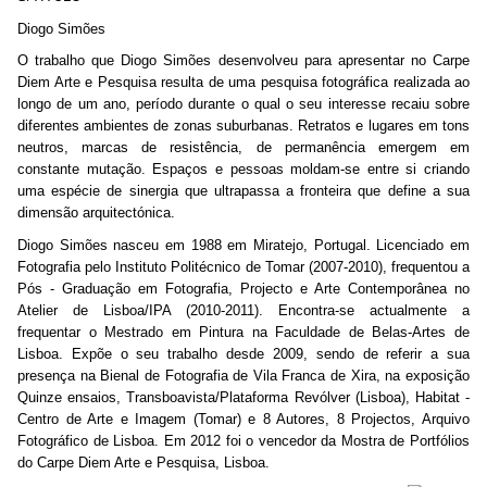
Diogo Simões
O trabalho que Diogo Simões desenvolveu para apresentar no Carpe
Diem Arte e Pesquisa resulta de uma pesquisa fotográfica realizada ao
longo de um ano, período durante o qual o seu interesse recaiu sobre
diferentes ambientes de zonas suburbanas. Retratos e lugares em tons
neutros, marcas de resistência, de permanência emergem em
constante mutação. Espaços e pessoas moldam-se entre si criando
uma espécie de sinergia que ultrapassa a fronteira que define a sua
dimensão arquitectónica.
Diogo Simões nasceu em 1988 em Miratejo, Portugal. Licenciado em
Fotografia pelo Instituto Politécnico de Tomar (2007-2010), frequentou a
Pós - Graduação em Fotografia, Projecto e Arte Contemporânea no
Atelier de Lisboa/IPA (2010-2011). Encontra-se actualmente a
frequentar o Mestrado em Pintura na Faculdade de Belas-Artes de
Lisboa. Expõe o seu trabalho desde 2009, sendo de referir a sua
presença na Bienal de Fotografia de Vila Franca de Xira, na exposição
Quinze ensaios, Transboavista/Plataforma Revólver (Lisboa), Habitat -
Centro de Arte e Imagem (Tomar) e 8 Autores, 8 Projectos, Arquivo
Fotográfico de Lisboa. Em 2012 foi o vencedor da Mostra de Portfólios
do Carpe Diem Arte e Pesquisa, Lisboa.