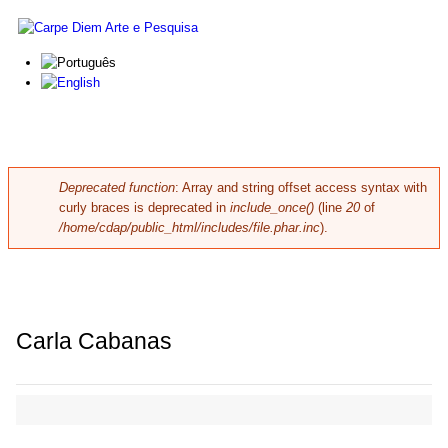
Skip to main content
Carpe
Diem
Arte e
Pesquisa
Deprecated function
: Array and string offset access syntax with
Error message
curly braces is deprecated in
include_once()
(line
20
of
/home/cdap/public_html/includes/file.phar.inc
).
Carla Cabanas