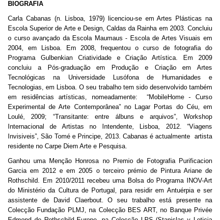
BIOGRAFIA
Carla Cabanas (n. Lisboa, 1979) licenciou-se em Artes Plásticas na
Escola Superior de Arte e Design, Caldas da Rainha em 2003. Concluiu
o curso avançado da Escola Maumaus - Escola de Artes Visuais em
2004, em Lisboa. Em 2008, frequentou o curso de fotografia do
Programa Gulbenkian Criatividade e Criação Artística. Em 2009
concluiu a Pós-graduação em Produção e Criação em Artes
Tecnológicas na Universidade Lusófona de Humanidades e
Tecnologias, em Lisboa. O seu trabalho tem sido desenvolvido também
em residências artísticas, nomeadamente: “MobileHome - Curso
Experimental de Arte Contemporânea” no Lagar Portas do Céu, em
Loulé, 2009; “Transitante: entre álbuns e arquivos”, Workshop
Internacional de Artistas no Intendente, Lisboa, 2012. “Viagens
Invisiveis”, São Tomé e Principe, 2013. Cabanas é actualmente artista
residente no Carpe Diem Arte e Pesquisa.
Ganhou uma Menção Honrosa no Premio de Fotografia Purificacion
Garcia em 2012 e em 2005 o terceiro prémio de Pintura Ariane de
Rothschild. Em 2010/2011 recebeu uma Bolsa do Programa INOV-Art
do Ministério da Cultura de Portugal, para residir em Antuérpia e ser
assistente de David Claerbout. O seu trabalho está presente na
Colecção Fundação PLMJ, na Colecção BES ART, no Banque Privée
Edmond de Rothschild Europe, na Colecção LPS (Stanislas y Leticia