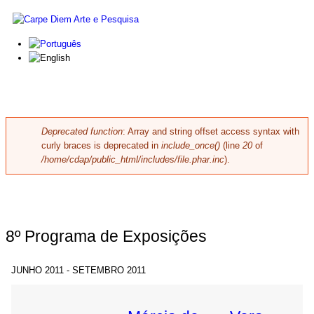
Skip to main content
Carpe
Diem
Arte e
Pesquisa
Deprecated function
: Array and string offset access syntax with
Error message
curly braces is deprecated in
include_once()
(line
20
of
/home/cdap/public_html/includes/file.phar.inc
).
8º Programa de Exposições
JUNHO 2011 - SETEMBRO 2011