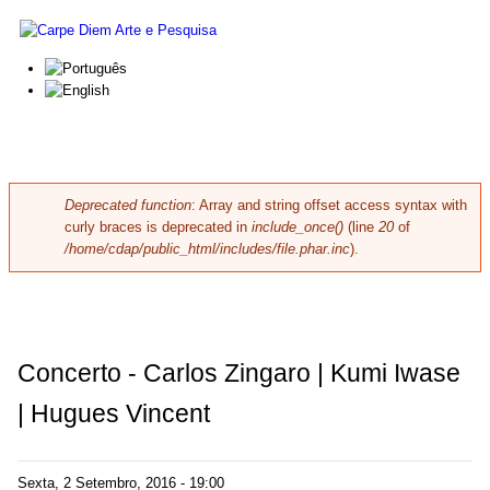
Skip to main content
Carpe
Diem
Arte e
Pesquisa
Deprecated function
: Array and string offset access syntax with
Error message
curly braces is deprecated in
include_once()
(line
20
of
/home/cdap/public_html/includes/file.phar.inc
).
Concerto - Carlos Zingaro | Kumi Iwase
| Hugues Vincent
Sexta, 2 Setembro, 2016 - 19:00