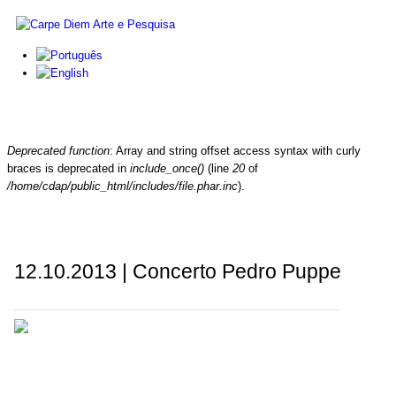
Skip to main content
Carpe
Diem
Arte e
Deprecated function
: Array and string offset access syntax with curly
Pesquisa
Error message
braces is deprecated in
include_once()
(line
20
of
/home/cdap/public_html/includes/file.phar.inc
).
12.10.2013 | Concerto Pedro Puppe