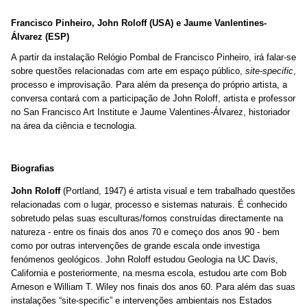
Francisco Pinheiro, John Roloff (USA) e Jaume Vanlentines-
Álvarez (ESP)
A partir da instalação Relógio Pombal de Francisco Pinheiro, irá falar-se
sobre questões relacionadas com arte em espaço público,
site-specific
,
processo e improvisação. Para além da presença do próprio artista, a
conversa contará com a participação de John Roloff, artista e professor
no San Francisco Art Institute e Jaume Valentines-Álvarez, historiador
na área da ciência e tecnologia.
Biografias
John Roloff
(Portland, 1947) é artista visual e tem trabalhado questões
relacionadas com o lugar, processo e sistemas naturais. É conhecido
sobretudo pelas suas esculturas/fornos construídas directamente na
natureza - entre os finais dos anos 70 e começo dos anos 90 - bem
como por outras intervenções de grande escala onde investiga
fenómenos geológicos. John Roloff estudou Geologia na UC Davis,
California e posteriormente, na mesma escola, estudou arte com Bob
Arneson e William T. Wiley nos finais dos anos 60. Para além das suas
instalações “site-specific” e intervenções ambientais nos Estados