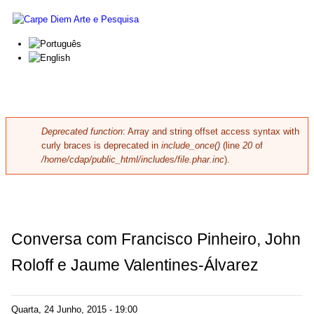
Skip to main content
Carpe
Diem
Arte e
Pesquisa
Deprecated function
: Array and string offset access syntax with
Error message
curly braces is deprecated in
include_once()
(line
20
of
/home/cdap/public_html/includes/file.phar.inc
).
Conversa com Francisco Pinheiro, John
Roloff e Jaume Valentines-Álvarez
Quarta, 24 Junho, 2015 - 19:00