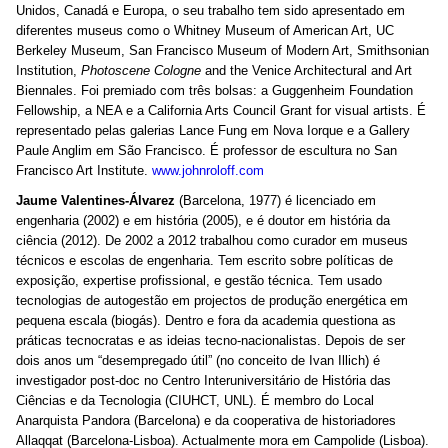
Unidos, Canadá e Europa, o seu trabalho tem sido apresentado em
diferentes museus como o Whitney Museum of American Art, UC
Berkeley Museum, San Francisco Museum of Modern Art, Smithsonian
Institution,
Photoscene Cologne
and the Venice Architectural and Art
Biennales. Foi premiado com três bolsas: a Guggenheim Foundation
Fellowship, a NEA e a California Arts Council Grant for visual artists. É
representado pelas galerias Lance Fung em Nova Iorque e a Gallery
Paule Anglim em São Francisco. É professor de escultura no San
Francisco Art Institute.
www.johnroloff.com
Jaume Valentines-Álvarez
(Barcelona, 1977) é licenciado em
engenharia (2002) e em história (2005), e é doutor em história da
ciência (2012). De 2002 a 2012 trabalhou como curador em museus
técnicos e escolas de engenharia. Tem escrito sobre políticas de
exposição, expertise profissional, e gestão técnica. Tem usado
tecnologias de autogestão em projectos de produção energética em
pequena escala (biogás). Dentro e fora da academia questiona as
práticas tecnocratas e as ideias tecno-nacionalistas. Depois de ser
dois anos um “desempregado útil” (no conceito de Ivan Illich) é
investigador post-doc no Centro Interuniversitário de História das
Ciências e da Tecnologia (CIUHCT, UNL). É membro do Local
Anarquista Pandora (Barcelona) e da cooperativa de historiadores
Allaqqat (Barcelona-Lisboa). Actualmente mora em Campolide (Lisboa).