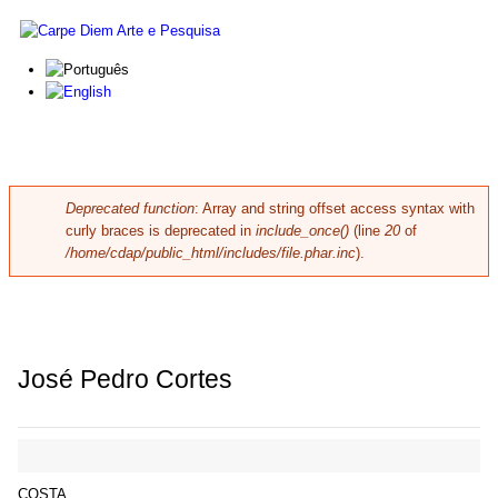
Skip to main content
Carpe
Diem
Arte e
Pesquisa
Deprecated function
: Array and string offset access syntax with
Error message
curly braces is deprecated in
include_once()
(line
20
of
/home/cdap/public_html/includes/file.phar.inc
).
José Pedro Cortes
COSTA