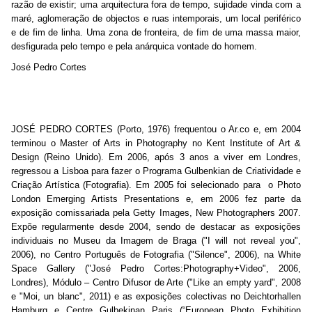
razão de existir; uma arquitectura fora de tempo, sujidade vinda com a
maré, aglomeração de objectos e ruas intemporais, um local periférico
e de fim de linha. Uma zona de fronteira, de fim de uma massa maior,
desfigurada pelo tempo e pela anárquica vontade do homem.
José Pedro Cortes
JOSÉ PEDRO CORTES (Porto, 1976) frequentou o Ar.co e, em 2004
terminou o Master of Arts in Photography no Kent Institute of Art &
Design (Reino Unido). Em 2006, após 3 anos a viver em Londres,
regressou a Lisboa para fazer o Programa Gulbenkian de Criatividade e
Criação Artística (Fotografia). Em 2005 foi selecionado para o Photo
London Emerging Artists Presentations e, em 2006 fez parte da
exposição comissariada pela Getty Images, New Photographers 2007.
Expõe regularmente desde 2004, sendo de destacar as exposições
individuais no Museu da Imagem de Braga ("I will not reveal you",
2006), no Centro Português de Fotografia ("Silence", 2006), na White
Space Gallery ("José Pedro Cortes:Photography+Video", 2006,
Londres), Módulo – Centro Difusor de Arte ("Like an empty yard", 2008
e "Moi, un blanc", 2011) e as exposições colectivas no Deichtorhallen
Hamburg e Centre Gulbekinan Paris (“European Photo Exhibition